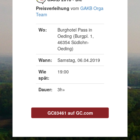
Preisverleihung
vom
GAKB Orga
Team
Wo:
Burghotel Pass in
Oeding (Burgpl. 1,
46354 Südlohn-
Oeding)
Wann:
Samstag, 06.04.2019
Wie
19:00
spät:
Dauer:
3h+
GC83461 auf GC.com